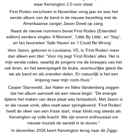
waar Kensington 2.0 voor staat.
First Rodeo verscheen in November vorig jaar en was het
eerste album van de band in de nieuwe bezetting met de
Amerikaanse zanger Jason Dowd op zang.
Naast de nieuwe nummers bevat First Rodeo (Extended
edition) eerdere singles ‘A Moment’, ‘Little By Little’, en ‘Stay’,
en fan favorieten ‘Safe Haven’ en ‘I Could Be Wrong’.
Voor Jason, geboren in Louisiana, VS, is ‘First Rodeo’ meer
dan alleen een titel: “Voor mij zegt ‘First Rodeo’ alles. Het is
mijn eerste rodeo, waarbij de jongens me de kneepjes van het
vak leren, en het weerspiegelt de leuke, avontuurlijke geest die
we als band en als vrienden delen. En natuurlijk is het een
knipoog naar mijn roots thuis.”
Casper Starreveld, Jan Haker en Niles Vandenberg zeggen
dat het album aanvoelt als een nieuw begin: "De energie
tijdens het maken van deze plaat was fantastisch. Met Jason is
er die rauwe vonk, alles voelt weer springlevend. 'First Rodeo'
heeft de sfeer van een frisse start, maar klinkt nog steeds als
Kensington op volle kracht. We zijn enorm enthousiast om
nieuwe muziek de wereld in te sturen."
In december 2026 keert Kensington terug naar de Ziggo