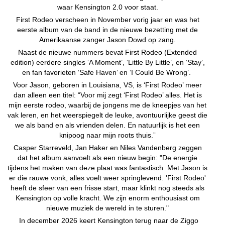
waar Kensington 2.0 voor staat.
First Rodeo verscheen in November vorig jaar en was het
eerste album van de band in de nieuwe bezetting met de
Amerikaanse zanger Jason Dowd op zang.
Naast de nieuwe nummers bevat First Rodeo (Extended
edition) eerdere singles ‘A Moment’, ‘Little By Little’, en ‘Stay’,
en fan favorieten ‘Safe Haven’ en ‘I Could Be Wrong’.
Voor Jason, geboren in Louisiana, VS, is ‘First Rodeo’ meer
dan alleen een titel: “Voor mij zegt ‘First Rodeo’ alles. Het is
mijn eerste rodeo, waarbij de jongens me de kneepjes van het
vak leren, en het weerspiegelt de leuke, avontuurlijke geest die
we als band en als vrienden delen. En natuurlijk is het een
knipoog naar mijn roots thuis.”
Casper Starreveld, Jan Haker en Niles Vandenberg zeggen
dat het album aanvoelt als een nieuw begin: "De energie
tijdens het maken van deze plaat was fantastisch. Met Jason is
er die rauwe vonk, alles voelt weer springlevend. 'First Rodeo'
heeft de sfeer van een frisse start, maar klinkt nog steeds als
Kensington op volle kracht. We zijn enorm enthousiast om
nieuwe muziek de wereld in te sturen."
In december 2026 keert Kensington terug naar de Ziggo